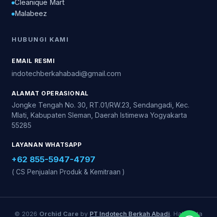
Cleanique Mart
Malabeez
HUBUNGI KAMI
EMAIL RESMI
indotechberkahabadi@gmail.com
ALAMAT OPERASIONAL
Jongke Tengah No. 30, RT.01/RW.23, Sendangadi, Kec.
Mlati, Kabupaten Sleman, Daerah Istimewa Yogyakarta
55285
LAYANAN WHATSAPP
+62 855-5947-4797
( CS Penjualan Produk & Kemitraan )
© 2026
Orchid Care
by
PT Indotech Berkah Abadi
. Hak Cipta