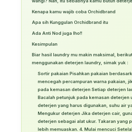
wangi? Nah, itu sebabnya kamu butuh deterje
Kenapa kamu wajib coba Orchidbrand
Apa sih Kunggulan Orchidbrand itu
Ada Anti Nod juga lho!!
Kesimpulan
Biar hasil laundry mu makin maksimal, berikut
menggunakan deterjen laundry, simak yuk :
Sortir pakaian Pisahkan pakaian berdasarka
mencegah percampuran warna pakaian, jika 
pada kemasan deterjen Setiap deterjen la
Bacalah petunjuk pada kemasan deterjen 
deterjen yang harus digunakan, suhu air ya
Mengukur deterjen Jika deterjen cair, gun
deterjen sebagai alat ukur. Takaran yang
lebih memuaskan. 4. Mulai mencuci Setelah