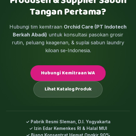
Produsen & Supplier Sabun
Tangan Pertama?
Hubungi tim kemitraan
Orchid Care (PT Indotech
Berkah Abadi)
untuk konsultasi pasokan grosir
rutin, peluang keagenan, & suplai sabun laundry
kiloan se-Indonesia.
Hubungi Kemitraan WA
Lihat Katalog Produk
✓ Pabrik Resmi Sleman, D.I. Yogyakarta
✓ Izin Edar Kemenkes RI & Halal MUI
✓ Biang Konsentrat Hemat Ongkir 90%