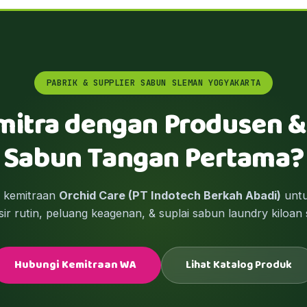
PABRIK & SUPPLIER SABUN SLEMAN YOGYAKARTA
mitra dengan Produsen &
Sabun Tangan Pertama?
m kemitraan
Orchid Care (PT Indotech Berkah Abadi)
untu
ir rutin, peluang keagenan, & suplai sabun laundry kiloan 
Hubungi Kemitraan WA
Lihat Katalog Produk