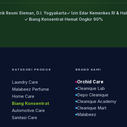
rik Resmi Sleman, D.I. Yogyakarta
✓ Izin Edar Kemenkes RI & Hal
✓ Biang Konsentrat Hemat Ongkir 90%
KATEGORI PRODUK
BRAND KAMI
Orchid Care
Laundry Care
Cleanique Lab
Malabeez Perfume
Depo Cleanique
Home Care
Cleanique Academy
Biang Konsentrat
Cleanique Mart
Automotive Care
Malabeez
Sanitasi Care