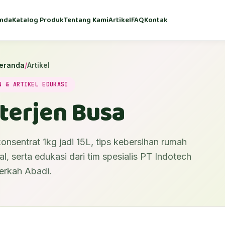
nda
Katalog Produk
Tentang Kami
Artikel
FAQ
Kontak
eranda
/
Artikel
N & ARTIKEL EDUKASI
terjen Busa
onsentrat 1kg jadi 15L, tips kebersihan rumah
l, serta edukasi dari tim spesialis PT Indotech
erkah Abadi.