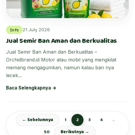
21 July 2026
Info
Jual Semir Ban Aman dan Berkualitas
Jual Semir Ban Aman dan Berkualitas –
Orchidbrand.id Motor atau mobil yang mengkilat
memang mengagumkan, namun kalau ban nya
lecek...
Baca Selengkapnya →
← Sebelumnya
1
2
3
4
…
Posts pagination
50
Berikutnya →