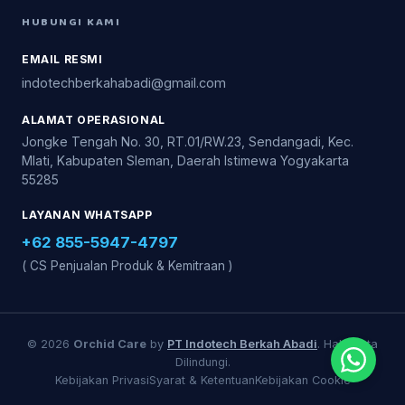
HUBUNGI KAMI
EMAIL RESMI
indotechberkahabadi@gmail.com
ALAMAT OPERASIONAL
Jongke Tengah No. 30, RT.01/RW.23, Sendangadi, Kec.
Mlati, Kabupaten Sleman, Daerah Istimewa Yogyakarta
55285
LAYANAN WHATSAPP
+62 855-5947-4797
( CS Penjualan Produk & Kemitraan )
© 2026
Orchid Care
by
PT Indotech Berkah Abadi
. Hak Cipta
Dilindungi.
Kebijakan Privasi
Syarat & Ketentuan
Kebijakan Cookie