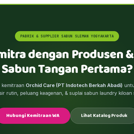
PABRIK & SUPPLIER SABUN SLEMAN YOGYAKARTA
mitra dengan Produsen &
Sabun Tangan Pertama?
m kemitraan
Orchid Care (PT Indotech Berkah Abadi)
untu
ir rutin, peluang keagenan, & suplai sabun laundry kiloan 
Hubungi Kemitraan WA
Lihat Katalog Produk