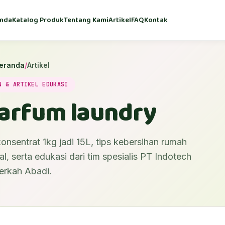
nda
Katalog Produk
Tentang Kami
Artikel
FAQ
Kontak
eranda
/
Artikel
N & ARTIKEL EDUKASI
parfum laundry
onsentrat 1kg jadi 15L, tips kebersihan rumah
l, serta edukasi dari tim spesialis PT Indotech
erkah Abadi.