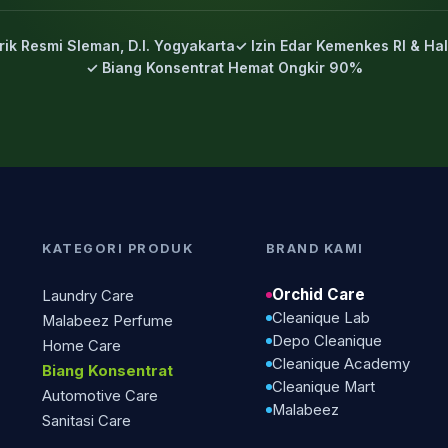
rik Resmi Sleman, D.I. Yogyakarta
✓ Izin Edar Kemenkes RI & Hal
✓ Biang Konsentrat Hemat Ongkir 90%
KATEGORI PRODUK
BRAND KAMI
Orchid Care
Laundry Care
Cleanique Lab
Malabeez Perfume
Depo Cleanique
Home Care
Cleanique Academy
Biang Konsentrat
Cleanique Mart
Automotive Care
Malabeez
Sanitasi Care