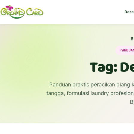
Bera
B
PANDUA
Tag: D
Panduan praktis peracikan biang k
tangga, formulasi laundry profesiona
B