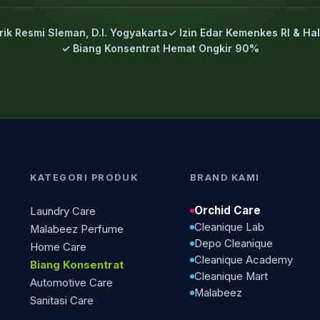
rik Resmi Sleman, D.I. Yogyakarta
✓ Izin Edar Kemenkes RI & Hal
✓ Biang Konsentrat Hemat Ongkir 90%
KATEGORI PRODUK
BRAND KAMI
Orchid Care
Laundry Care
Cleanique Lab
Malabeez Perfume
Depo Cleanique
Home Care
Cleanique Academy
Biang Konsentrat
Cleanique Mart
Automotive Care
Malabeez
Sanitasi Care