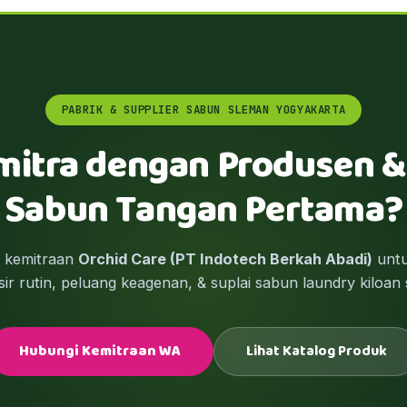
PABRIK & SUPPLIER SABUN SLEMAN YOGYAKARTA
mitra dengan Produsen &
Sabun Tangan Pertama?
m kemitraan
Orchid Care (PT Indotech Berkah Abadi)
untu
ir rutin, peluang keagenan, & suplai sabun laundry kiloan 
Hubungi Kemitraan WA
Lihat Katalog Produk