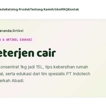
nda
Katalog Produk
Tentang Kami
Artikel
FAQ
Kontak
eranda
/
Artikel
N & ARTIKEL EDUKASI
eterjen cair
onsentrat 1kg jadi 15L, tips kebersihan rumah
l, serta edukasi dari tim spesialis PT Indotech
erkah Abadi.