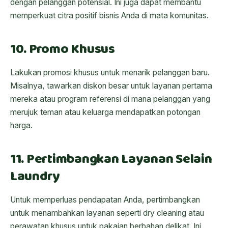
dengan pelanggan potensial. Ini juga dapat membantu
memperkuat citra positif bisnis Anda di mata komunitas.
10. Promo Khusus
Lakukan promosi khusus untuk menarik pelanggan baru.
Misalnya, tawarkan diskon besar untuk layanan pertama
mereka atau program referensi di mana pelanggan yang
merujuk teman atau keluarga mendapatkan potongan
harga.
11. Pertimbangkan Layanan Selain
Laundry
Untuk memperluas pendapatan Anda, pertimbangkan
untuk menambahkan layanan seperti dry cleaning atau
perawatan khusus untuk pakaian berbahan delikat. Ini