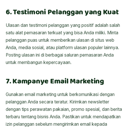
6. Testimoni Pelanggan yang Kuat
Ulasan dan testimoni pelanggan yang positif adalah salah
satu alat pemasaran terkuat yang bisa Anda miliki. Minta
pelanggan puas untuk memberikan ulasan di situs web
Anda, media sosial, atau platform ulasan populer lainnya.
Posting ulasan ini di berbagai saluran pemasaran Anda
untuk membangun kepercayaan.
7. Kampanye Email Marketing
Gunakan email marketing untuk berkomunikasi dengan
pelanggan Anda secara teratur. Kirimkan newsletter
dengan tips perawatan pakaian, promo spesial, dan berita
terbaru tentang bisnis Anda. Pastikan untuk mendapatkan
izin pelanggan sebelum mengirimkan email kepada