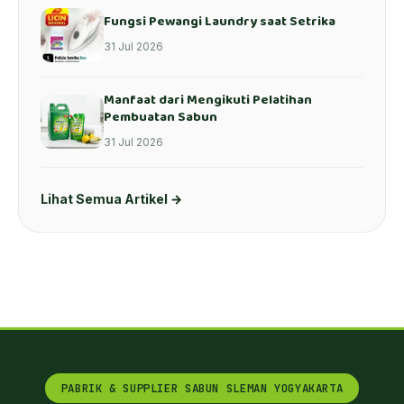
Fungsi Pewangi Laundry saat Setrika
31 Jul 2026
Manfaat dari Mengikuti Pelatihan
Pembuatan Sabun
31 Jul 2026
Lihat Semua Artikel →
PABRIK & SUPPLIER SABUN SLEMAN YOGYAKARTA