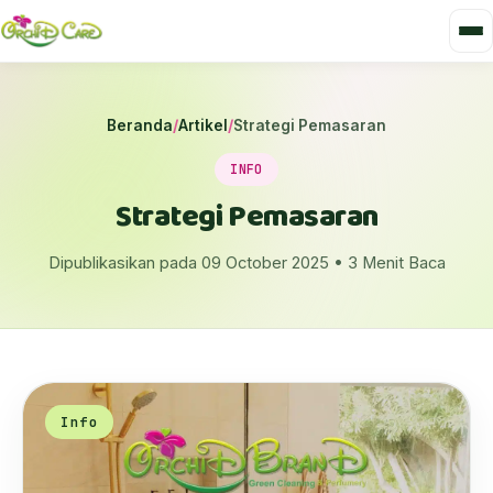
Beranda
/
Artikel
/
Strategi Pemasaran
INFO
Strategi Pemasaran
Dipublikasikan pada 09 October 2025 • 3 Menit Baca
Info