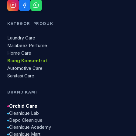
KATEGORI PRODUK
Laundry Care
Malabeez Perfume
Home Care
Biang Konsentrat
Automotive Care
Sanitasi Care
BRAND KAMI
Orchid Care
Cleanique Lab
Depo Cleanique
Cleanique Academy
Cleanique Mart