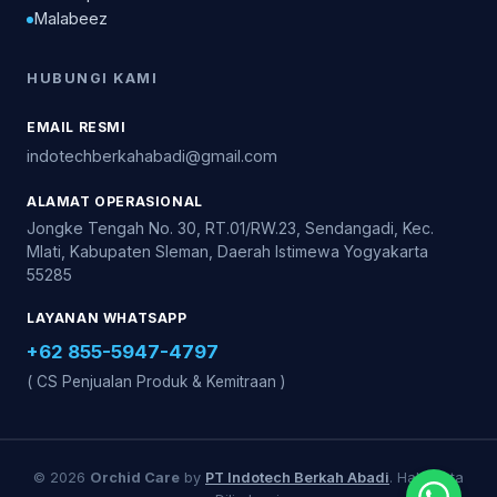
Malabeez
HUBUNGI KAMI
EMAIL RESMI
indotechberkahabadi@gmail.com
ALAMAT OPERASIONAL
Jongke Tengah No. 30, RT.01/RW.23, Sendangadi, Kec.
Mlati, Kabupaten Sleman, Daerah Istimewa Yogyakarta
55285
LAYANAN WHATSAPP
+62 855-5947-4797
( CS Penjualan Produk & Kemitraan )
© 2026
Orchid Care
by
PT Indotech Berkah Abadi
. Hak Cipta