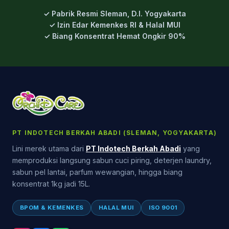
✓ Pabrik Resmi Sleman, D.I. Yogyakarta
✓ Izin Edar Kemenkes RI & Halal MUI
✓ Biang Konsentrat Hemat Ongkir 90%
PT INDOTECH BERKAH ABADI (SLEMAN, YOGYAKARTA)
Lini merek utama dari
PT Indotech Berkah Abadi
yang
memproduksi langsung sabun cuci piring, deterjen laundry,
sabun pel lantai, parfum wewangian, hingga biang
konsentrat 1kg jadi 15L.
BPOM & KEMENKES
HALAL MUI
ISO 9001