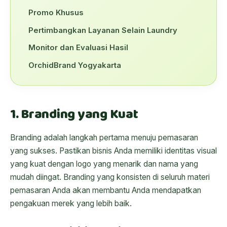
Promo Khusus
Pertimbangkan Layanan Selain Laundry
Monitor dan Evaluasi Hasil
OrchidBrand Yogyakarta
1. Branding yang Kuat
Branding adalah langkah pertama menuju pemasaran
yang sukses. Pastikan bisnis Anda memiliki identitas visual
yang kuat dengan logo yang menarik dan nama yang
mudah diingat. Branding yang konsisten di seluruh materi
pemasaran Anda akan membantu Anda mendapatkan
pengakuan merek yang lebih baik.