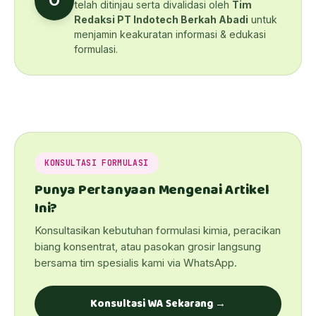
O
telah ditinjau serta divalidasi oleh
Tim
Redaksi PT Indotech Berkah Abadi
untuk
menjamin keakuratan informasi & edukasi
formulasi.
KONSULTASI FORMULASI
Punya Pertanyaan Mengenai Artikel
Ini?
Konsultasikan kebutuhan formulasi kimia, peracikan
biang konsentrat, atau pasokan grosir langsung
bersama tim spesialis kami via WhatsApp.
Konsultasi WA Sekarang →