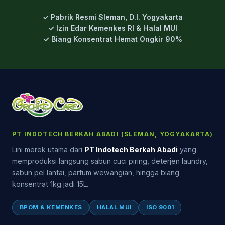
✓ Pabrik Resmi Sleman, D.I. Yogyakarta
✓ Izin Edar Kemenkes RI & Halal MUI
✓ Biang Konsentrat Hemat Ongkir 90%
PT INDOTECH BERKAH ABADI (SLEMAN, YOGYAKARTA)
Lini merek utama dari
PT Indotech Berkah Abadi
yang
memproduksi langsung sabun cuci piring, deterjen laundry,
sabun pel lantai, parfum wewangian, hingga biang
konsentrat 1kg jadi 15L.
BPOM & KEMENKES
HALAL MUI
ISO 9001