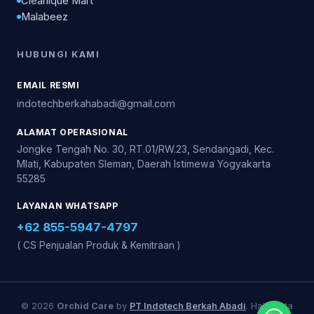
Cleanique Mart
Malabeez
HUBUNGI KAMI
EMAIL RESMI
indotechberkahabadi@gmail.com
ALAMAT OPERASIONAL
Jongke Tengah No. 30, RT.01/RW.23, Sendangadi, Kec.
Mlati, Kabupaten Sleman, Daerah Istimewa Yogyakarta
55285
LAYANAN WHATSAPP
+62 855-5947-4797
( CS Penjualan Produk & Kemitraan )
© 2026
Orchid Care
by
PT Indotech Berkah Abadi
. Hak Cipta