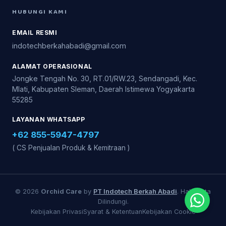
HUBUNGI KAMI
EMAIL RESMI
indotechberkahabadi@gmail.com
ALAMAT OPERASIONAL
Jongke Tengah No. 30, RT.01/RW.23, Sendangadi, Kec.
Mlati, Kabupaten Sleman, Daerah Istimewa Yogyakarta
55285
LAYANAN WHATSAPP
+62 855-5947-4797
( CS Penjualan Produk & Kemitraan )
© 2026
Orchid Care
by
PT Indotech Berkah Abadi
. Hak Cipta
Dilindungi.
Kebijakan Privasi
Syarat & Ketentuan
Kebijakan Cookie