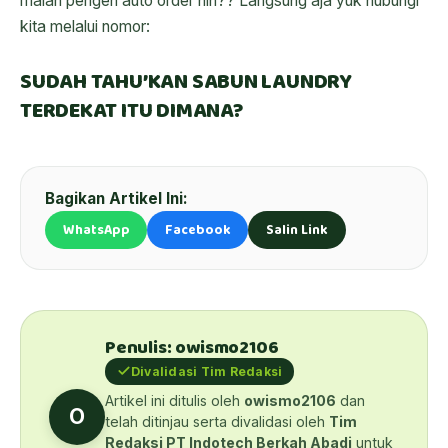
malah pengen auto order nih?? Langsung aja yuk hubungi
kita melalui nomor:
SUDAH TAHU’KAN SABUN LAUNDRY
TERDEKAT ITU DIMANA?
Bagikan Artikel Ini:
WhatsApp
Facebook
Salin Link
Penulis: owismo2106
Divalidasi Tim Redaksi
Artikel ini ditulis oleh
owismo2106
dan
O
telah ditinjau serta divalidasi oleh
Tim
Redaksi PT Indotech Berkah Abadi
untuk