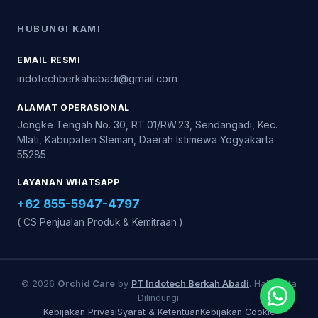
HUBUNGI KAMI
EMAIL RESMI
indotechberkahabadi@gmail.com
ALAMAT OPERASIONAL
Jongke Tengah No. 30, RT.01/RW.23, Sendangadi, Kec.
Mlati, Kabupaten Sleman, Daerah Istimewa Yogyakarta
55285
LAYANAN WHATSAPP
+62 855-5947-4797
( CS Penjualan Produk & Kemitraan )
© 2026
Orchid Care
by
PT Indotech Berkah Abadi
. Hak Cipta
Dilindungi.
Kebijakan Privasi
Syarat & Ketentuan
Kebijakan Cookie