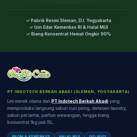
✓ Pabrik Resmi Sleman, D.I. Yogyakarta
✓ Izin Edar Kemenkes RI & Halal MUI
✓ Biang Konsentrat Hemat Ongkir 90%
PT INDOTECH BERKAH ABADI (SLEMAN, YOGYAKARTA)
Lini merek utama dari
PT Indotech Berkah Abadi
yang
memproduksi langsung sabun cuci piring, deterjen laundry,
sabun pel lantai, parfum wewangian, hingga biang
konsentrat 1kg jadi 15L.
BPOM & KEMENKES
HALAL MUI
ISO 9001