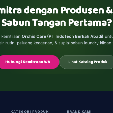
mitra dengan Produsen &
Sabun Tangan Pertama?
m kemitraan
Orchid Care (PT Indotech Berkah Abadi)
untu
ir rutin, peluang keagenan, & suplai sabun laundry kiloan 
Hubungi Kemitraan WA
Lihat Katalog Produk
KATEGORI PRODUK
BRAND KAMI