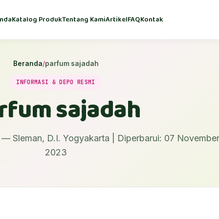
nda
Katalog Produk
Tentang Kami
Artikel
FAQ
Kontak
Beranda
/
parfum sajadah
INFORMASI & DEPO RESMI
rfum sajadah
— Sleman, D.I. Yogyakarta | Diperbarui: 07 Novembe
2023