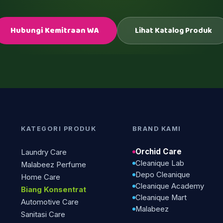
Hubungi Kemitraan WA
Lihat Katalog Produk
KATEGORI PRODUK
BRAND KAMI
Orchid Care
Laundry Care
Cleanique Lab
Malabeez Perfume
Depo Cleanique
Home Care
Cleanique Academy
Biang Konsentrat
Cleanique Mart
Automotive Care
Malabeez
Sanitasi Care