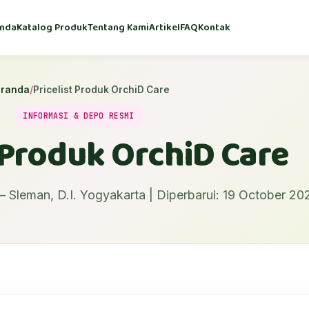
nda
Katalog Produk
Tentang Kami
Artikel
FAQ
Kontak
randa
/
Pricelist Produk OrchiD Care
INFORMASI & DEPO RESMI
t Produk OrchiD Care
 Sleman, D.I. Yogyakarta | Diperbarui: 19 October 20