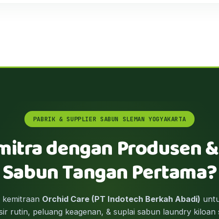
PABRIK & SUPPLIER SABUN SLEMAN YOGYAKARTA
mitra dengan Produsen &
Sabun Tangan Pertama?
m kemitraan
Orchid Care (PT Indotech Berkah Abadi)
untu
ir rutin, peluang keagenan, & suplai sabun laundry kiloan 