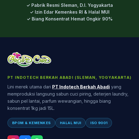
✓ Pabrik Resmi Sleman, D.I. Yogyakarta
✓ Izin Edar Kemenkes RI & Halal MUI
✓ Biang Konsentrat Hemat Ongkir 90%
PT INDOTECH BERKAH ABADI (SLEMAN, YOGYAKARTA)
Lini merek utama dari
PT Indotech Berkah Abadi
yang
memproduksi langsung sabun cuci piring, deterjen laundry,
sabun pel lantai, parfum wewangian, hingga biang
konsentrat 1kg jadi 15L.
BPOM & KEMENKES
HALAL MUI
ISO 9001