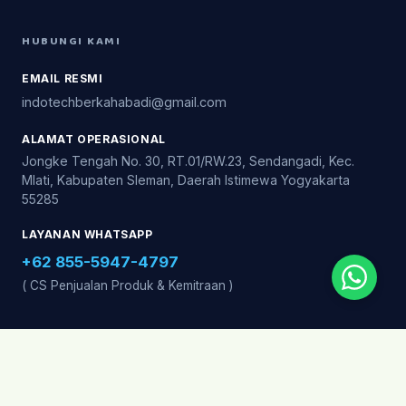
HUBUNGI KAMI
EMAIL RESMI
indotechberkahabadi@gmail.com
ALAMAT OPERASIONAL
Jongke Tengah No. 30, RT.01/RW.23, Sendangadi, Kec.
Mlati, Kabupaten Sleman, Daerah Istimewa Yogyakarta
55285
LAYANAN WHATSAPP
+62 855-5947-4797
( CS Penjualan Produk & Kemitraan )
© 2026
Orchid Care
by
PT Indotech Berkah Abadi
. Hak Cipta
Dilindungi.
Kebijakan Privasi
Syarat & Ketentuan
Kebijakan Cookie