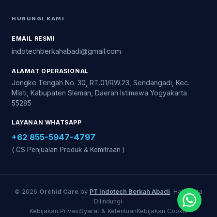
HUBUNGI KAMI
EMAIL RESMI
indotechberkahabadi@gmail.com
ALAMAT OPERASIONAL
Jongke Tengah No. 30, RT.01/RW.23, Sendangadi, Kec.
Mlati, Kabupaten Sleman, Daerah Istimewa Yogyakarta
55285
LAYANAN WHATSAPP
+62 855-5947-4797
( CS Penjualan Produk & Kemitraan )
© 2026
Orchid Care
by
PT Indotech Berkah Abadi
. Hak Cipta
Dilindungi.
Kebijakan Privasi
Syarat & Ketentuan
Kebijakan Cookie