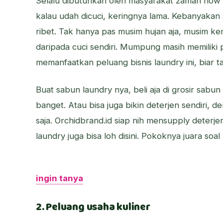
Selalu dibutuhkan oleh masyarakat zaman now n
kalau udah dicuci, keringnya lama. Kebanyakan s
ribet. Tak hanya pas musim hujan aja, musim kem
daripada cuci sendiri. Mumpung masih memiliki
memanfaatkan peluang bisnis laundry ini, biar 
Buat sabun laundry nya, beli aja di grosir sabu
banget. Atau bisa juga bikin deterjen sendiri,
saja. Orchidbrand.id siap nih mensupply deterj
laundry juga bisa loh disini. Pokoknya juara soa
ingin tanya
2. Peluang usaha kuliner