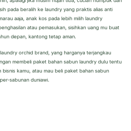
ih, apalagi jika musim hujan tiba, cucian numpuk dan
ih pada beralih ke laundry yang praktis alias anti
arau aaja, anak kos pada lebih milih laundry
 penghasilan atau pemasukan, sisihkan uang mu buat
tahun depan, kantong tetap aman.
n laundry orchid brand, yang harganya terjangkau
 dengan membeli paket bahan sabun laundry dulu tentu
en bisnis kamu, atau mau beli paket bahan sabun
l per-sabunan duniawi.