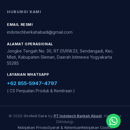
HUBUNGI KAMI
EMAIL RESMI
indotechberkahabadi@gmail.com
ALAMAT OPERASIONAL
Jongke Tengah No. 30, RT.01/RW.23, Sendangadi, Kec.
Mlati, Kabupaten Sleman, Daerah Istimewa Yogyakarta
55285
LAYANAN WHATSAPP
+62 855-5947-4797
( CS Penjualan Produk & Kemitraan )
© 2026
Orchid Care
by
PT Indotech Berkah Abadi
. Hak Cipta
Dilindungi.
Kebijakan Privasi
Syarat & Ketentuan
Kebijakan Cookie