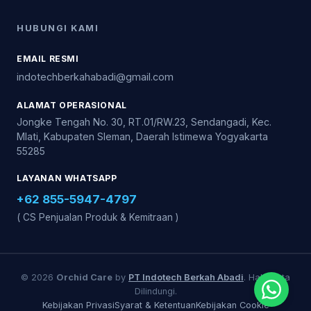
HUBUNGI KAMI
EMAIL RESMI
indotechberkahabadi@gmail.com
ALAMAT OPERASIONAL
Jongke Tengah No. 30, RT.01/RW.23, Sendangadi, Kec.
Mlati, Kabupaten Sleman, Daerah Istimewa Yogyakarta
55285
LAYANAN WHATSAPP
+62 855-5947-4797
( CS Penjualan Produk & Kemitraan )
© 2026
Orchid Care
by
PT Indotech Berkah Abadi
. Hak Cipta
Dilindungi.
Kebijakan Privasi
Syarat & Ketentuan
Kebijakan Cookie