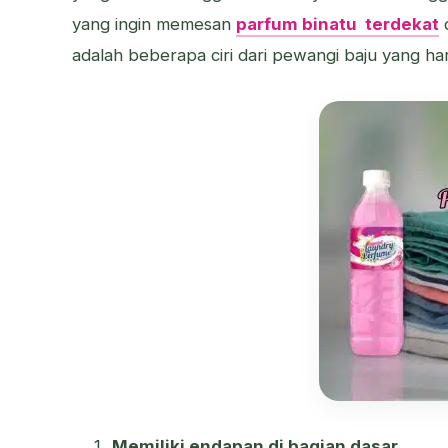
yang ingin memesan
parfum binatu terdekat
d
adalah beberapa ciri dari pewangi baju yang har
Memiliki endapan di bagian dasar