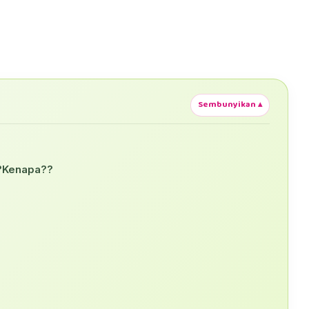
Sembunyikan ▴
??Kenapa??