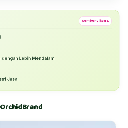
Sembunyikan ▴
d
 dengan Lebih Mendalam
tri Jasa
 OrchidBrand